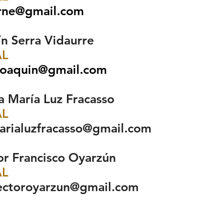
rne@gmail.com
ra Vidaurre
L
joaquin@gmail.co
m
ra María Luz Fracasso
L
arialuzfracasso@gmail.com
r Francisco Oyarzún
L
ectoroyarzun@gmail.com