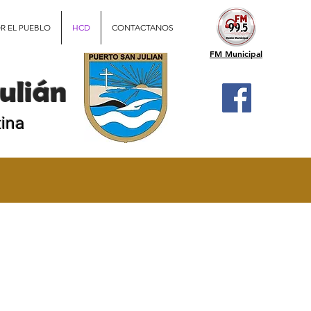
R EL PUEBLO
HCD
CONTACTANOS
FM Municipal
ulián
tina