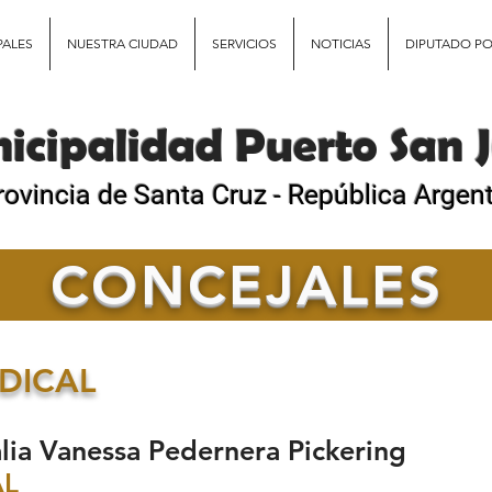
PALES
NUESTRA CIUDAD
SERVICIOS
NOTICIAS
DIPUTADO PO
icipalidad Puerto San J
rovincia de Santa Cruz - República Argen
CONCEJALES
ADICAL
essa Pedernera Pickering
AL