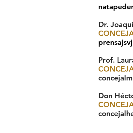
natapede
Dr. Joaquín Ser
CONCEJA
prensajsv
Prof
. Lau
CONCEJA
concejalm
Don Hécto
CONCEJA
concejalh